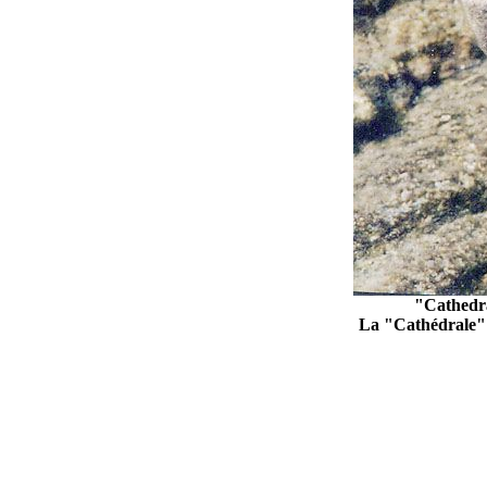
"Cathedra
La "Cathédrale" e