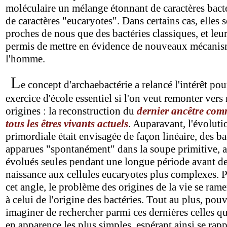
moléculaire un mélange étonnant de caractères bacté
de caractères "eucaryotes". Dans certains cas, elles 
proches de nous que des bactéries classiques, et leu
permis de mettre en évidence de nouveaux mécanis
l'homme.
L
e concept d'archaebactérie a relancé l'intérêt po
exercice d'école essentiel si l'on veut remonter vers
origines : la reconstruction du
dernier ancêtre co
tous les êtres vivants actuels
. Auparavant, l'évoluti
primordiale était envisagée de façon linéaire, des ba
apparues "spontanément" dans la soupe primitive, a
évolués seules pendant une longue période avant d
naissance aux cellules eucaryotes plus complexes. P
cet angle, le problème des origines de la vie se ram
à celui de l'origine des bactéries. Tout au plus, pou
imaginer de rechercher parmi ces dernières celles qu
en apparence les plus simples, espérant ainsi se rap