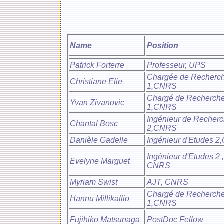
Name
Position
Patrick Forterre
Professeur, UPS
Chargée de Recherc
Christiane Elie
1,CNRS
Chargé de Recherch
Yvan Zivanovic
1,CNRS
Ingénieur de Recher
Chantal Bosc
2,CNRS
Danièle Gadelle
Ingénieur d'Etudes 
Ingénieur d'Etudes 2 ,
Evelyne Marguet
CNRS
Myriam Swist
AJT, CNRS
Chargé de Recherch
Hannu Millikallio
1,CNRS
Fujihiko Matsunaga
PostDoc Fellow