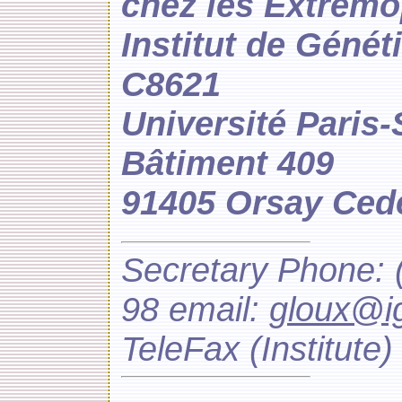
chez les Extrêmo
Institut de Géné
C8621
Université Paris
Bâtiment 409
91405 Orsay Ced
Secretary Phone: 
98 email:
gloux@ig
TeleFax (Institute